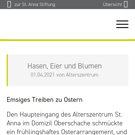
zur St. Anna Stiftung
Übersicht
ÜBER UNS
Hasen, Eier und Blumen
ANGEBOTE
01.04.2021 von Alterszentrum
TEAM
Emsiges Treiben zu Ostern
AKTUELL
Den Haupteingang des Alterszentrum St.
KONTAKT
Anna im Domizil Oberschache schmückte
ein frühlingshaftes Osterarrangement, und