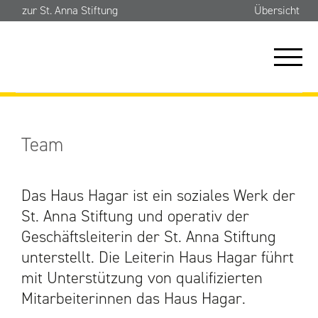
zur St. Anna Stiftung
Übersicht
ÜBER UNS
Team
ANGEBOT
Das Haus Hagar ist ein soziales Werk der
TEAM
St. Anna Stiftung und operativ der
Geschäftsleiterin der St. Anna Stiftung
JOBS | KARRIERE
unterstellt. Die Leiterin Haus Hagar führt
mit Unterstützung von qualifizierten
KONTAKT
Mitarbeiterinnen das Haus Hagar.