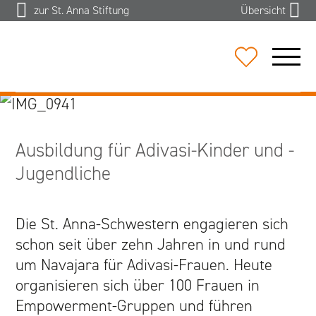
zur St. Anna Stiftung
Übersicht
ÜBER UNS
Ausbildung für Adivasi-Kinder und -
PORTRÄT
Jugendliche
VISION UND MISSION
Die St. Anna-Schwestern engagieren sich
JAHRESBERICHTE
schon seit über zehn Jahren in und rund
um Navajara für Adivasi-Frauen. Heute
GESCHICHTE
organisieren sich über 100 Frauen in
Empowerment-Gruppen und führen