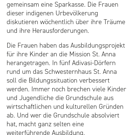
ST. ANNA-SCHWESTERN
gemeinsam eine Sparkasse. Die Frauen
dieser indigenen Urbevölkerung
SCHWERPUNKTE
diskutieren wöchentlich über ihre Träume
und ihre Herausforderungen.
GESUNDHEIT
Die Frauen haben das Ausbildungsprojekt
für ihre Kinder an die Mission St. Anna
BILDUNG
herangetragen. In fünf Adivasi-Dörfern
rund um das Schwesternhaus St. Anna
FRAUEN-EMPOWERMENT
soll die Bildungssituation verbessert
werden. Immer noch brechen viele Kinder
FRAUEN GEGEN KLIMAWANDEL
und Jugendliche die Grundschule aus
wirtschaftlichen und kulturellen Gründen
PROJEKTE
ab. Und wer die Grundschule absolviert
hat, macht ganz selten eine
ÜBERSICHT
weiterführende Ausbildung.