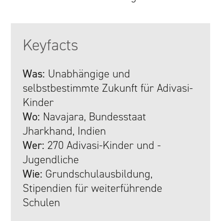
GRUNDSÄTZE UND ARBEITSWEISE
PROJEKTE UND INSTITUTIONEN
Keyfacts
LÄNDER
Was:
Unabhängige und
selbstbestimmte Zukunft für Adivasi-
TEAM
Kinder
Wo:
Navajara, Bundesstaat
UNTERSTÜTZEN
Jharkhand, Indien
Wer:
270 Adivasi-Kinder und -
ALS PRIVATPERSON
Jugendliche
Wie:
Grundschulausbildung,
ALS STIFTUNG
Stipendien für weiterführende
Schulen
ALS UNTERNEHMEN