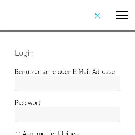
STIFTUNG
Login
ÜBER UNS
Benutzername oder E-Mail-Adresse
WERKE UND ANGEBOTE
LEITBILD
Passwort
STRATEGIE UND VISION
ORGANISATION
Angemeldet bleiben