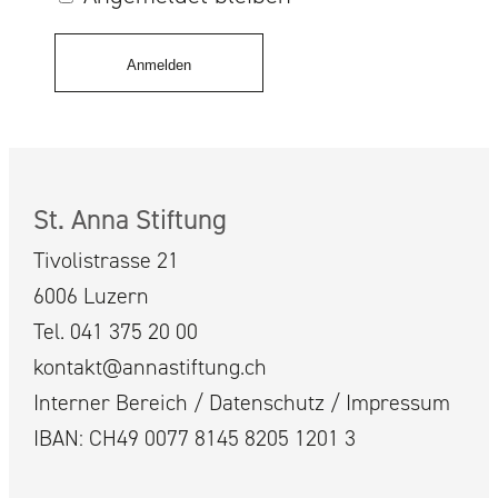
JAHRESRÜCKBLICKE
SCHWESTERN
ANGEBOTE
St. Anna Stiftung
RESTAURANT
Tivolistrasse 21
ÜBER UNS
6006 Luzern
Tel. 041 375 20 00
RESTAURANT
kontakt@annastiftung.ch
Interner Bereich
/
Datenschutz
/
Impressum
BANKETTE | SEMINARE
IBAN: CH49 0077 8145 8205 1201 3
RESERVATION | KONTAKT