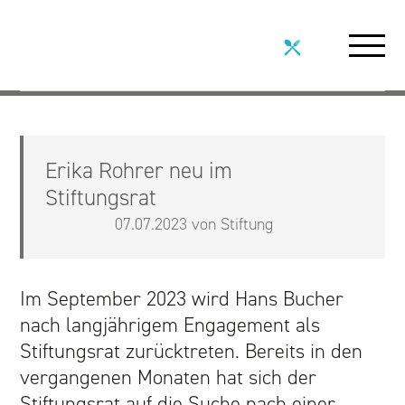
STIFTUNG
Erika Rohrer neu im
ÜBER UNS
Stiftungsrat
WERKE UND ANGEBOTE
07.07.2023 von Stiftung
LEITBILD
Im September 2023 wird Hans Bucher
nach langjährigem Engagement als
STRATEGIE UND VISION
Stiftungsrat zurücktreten. Bereits in den
vergangenen Monaten hat sich der
ORGANISATION
Stiftungsrat auf die Suche nach einer