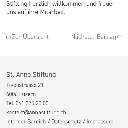
ÜBER UNS
Stiftung herzlich willkommen und freuen
uns auf ihre Mitarbeit.
ANGEBOTE
TEAM
Zur Übersicht
Nächster Beitrag
AKTUELL
KONTAKT
St. Anna Stiftung
HAUS HAGAR
Tivolistrasse 21
6006 Luzern
ÜBER UNS
Tel. 041 375 20 00
kontakt@annastiftung.ch
ANGEBOTE
Interner Bereich
/
Datenschutz
/
Impressum