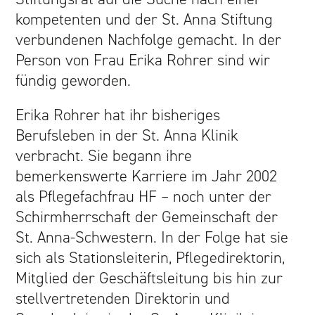
kompetenten und der St. Anna Stiftung
JAHRESRÜCKBLICKE
verbundenen Nachfolge gemacht. In der
Person von Frau Erika Rohrer sind wir
SCHWESTERN
fündig geworden.
ANGEBOTE
Erika Rohrer hat ihr bisheriges
Berufsleben in der St. Anna Klinik
RESTAURANT
verbracht. Sie begann ihre
bemerkenswerte Karriere im Jahr 2002
ÜBER UNS
als Pflegefachfrau HF – noch unter der
Schirmherrschaft der Gemeinschaft der
RESTAURANT
St. Anna-Schwestern. In der Folge hat sie
sich als Stationsleiterin, Pflegedirektorin,
BANKETTE | SEMINARE
Mitglied der Geschäftsleitung bis hin zur
stellvertretenden Direktorin und
RESERVATION | KONTAKT